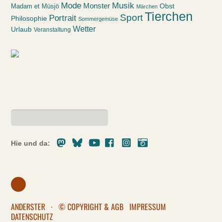
Mode
Musik
Monster
Obst
Madam et Müsjö
Märchen
Tierchen
Sport
Portrait
Philosophie
Sommergemüse
Wetter
Urlaub
Veranstaltung
Mastodon
Bluesky
Youtube
Facebook
Instagram
Pixelfed
Hie und da:
ANDERSTER
·
© COPYRIGHT & AGB
IMPRESSUM
DATENSCHUTZ