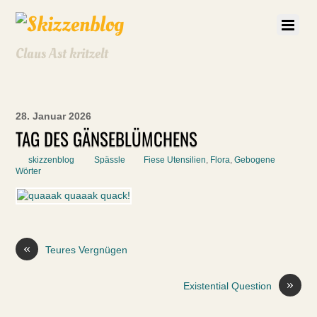
Claus Ast kritzelt
28. Januar 2026
TAG DES GÄNSEBLÜMCHENS
skizzenblog
Spässle
Fiese Utensilien
,
Flora
,
Gebogene
Wörter
«
Teures Vergnügen
»
Existential Question