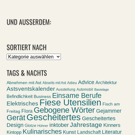
UND AUSSERDEM:
SORTIERT NACH
Sortiert
nach
TAGS & NACHTS
Advice
Abnehmen mit Ast
Architektur
Abseits mit Ast
Adieu
Astsventskalender
Ausstellung
Automobil
Bastelage
Einsame Berufe
Befindlichkeit
Business
Fiese Utensilien
Elektrisches
Fisch am
Gebogene Wörter
Gejammer
Flora
Freitag
Gescheitertes
Gerät
Gescheitertes
Jahrestage
Design
inktober
Kinners
Glotze
Hühner
Kulinarisches
Kunst
Literatur
Landschaft
Kintopp