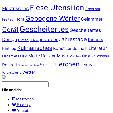
Fiese Utensilien
Elektrisches
Fisch am
Gebogene Wörter
Gejammer
Flora
Freitag
Gescheitertes
Gerät
Gescheitertes
Jahrestage
Design
inktober
Kinners
Glotze
Hühner
Kulinarisches
Literatur
Kunst
Landschaft
Kintopp
Mode
Musik
Monster
Obst
Philosophie
Madam et Müsjö
Märchen
Tierchen
Sport
Portrait
Urlaub
Sommergemüse
Wetter
Veranstaltung
Hie und da:
Mastodon
Bluesky
Youtube