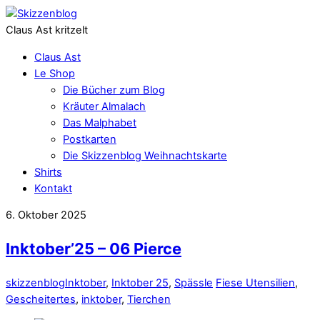
Claus Ast kritzelt
Claus Ast
Le Shop
Die Bücher zum Blog
Kräuter Almalach
Das Malphabet
Postkarten
Die Skizzenblog Weihnachtskarte
Shirts
Kontakt
6. Oktober 2025
Inktober’25 – 06 Pierce
skizzenblog
Inktober
,
Inktober 25
,
Spässle
Fiese Utensilien
,
Gescheitertes
,
inktober
,
Tierchen