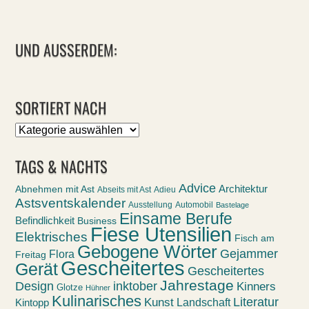
UND AUSSERDEM:
SORTIERT NACH
Sortiert
nach
TAGS & NACHTS
Advice
Abnehmen mit Ast
Architektur
Abseits mit Ast
Adieu
Astsventskalender
Ausstellung
Automobil
Bastelage
Einsame Berufe
Befindlichkeit
Business
Fiese Utensilien
Elektrisches
Fisch am
Gebogene Wörter
Gejammer
Flora
Freitag
Gescheitertes
Gerät
Gescheitertes
Jahrestage
Design
inktober
Kinners
Glotze
Hühner
Kulinarisches
Kunst
Literatur
Landschaft
Kintopp