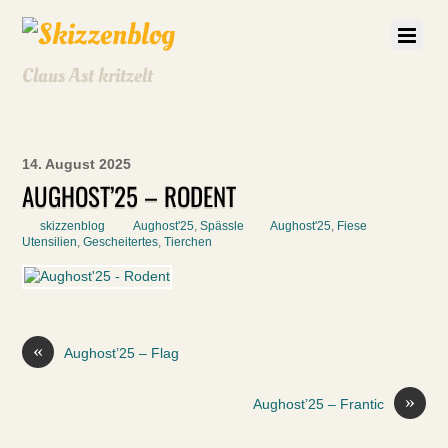
Claus Ast kritzelt
14. August 2025
AUGHOST’25 – RODENT
skizzenblog
Aughost'25
,
Spässle
Aughost'25
,
Fiese
Utensilien
,
Gescheitertes
,
Tierchen
«
Aughost’25 – Flag
»
Aughost’25 – Frantic