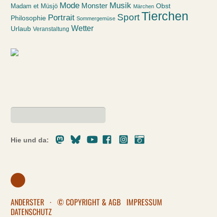
Mode
Musik
Monster
Obst
Madam et Müsjö
Märchen
Tierchen
Sport
Portrait
Philosophie
Sommergemüse
Wetter
Urlaub
Veranstaltung
Mastodon
Bluesky
Youtube
Facebook
Instagram
Pixelfed
Hie und da:
ANDERSTER
·
© COPYRIGHT & AGB
IMPRESSUM
DATENSCHUTZ