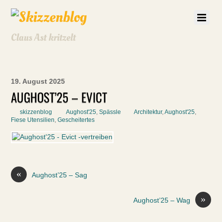
Claus Ast kritzelt
19. August 2025
AUGHOST’25 – EVICT
skizzenblog
Aughost'25
,
Spässle
Architektur
,
Aughost'25
,
Fiese Utensilien
,
Gescheitertes
«
Aughost’25 – Sag
»
Aughost’25 – Wag