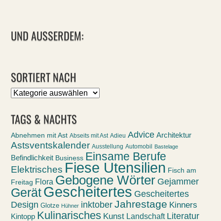
UND AUSSERDEM:
SORTIERT NACH
Sortiert
nach
TAGS & NACHTS
Advice
Abnehmen mit Ast
Architektur
Abseits mit Ast
Adieu
Astsventskalender
Ausstellung
Automobil
Bastelage
Einsame Berufe
Befindlichkeit
Business
Fiese Utensilien
Elektrisches
Fisch am
Gebogene Wörter
Gejammer
Flora
Freitag
Gescheitertes
Gerät
Gescheitertes
Jahrestage
Design
inktober
Kinners
Glotze
Hühner
Kulinarisches
Kunst
Literatur
Landschaft
Kintopp