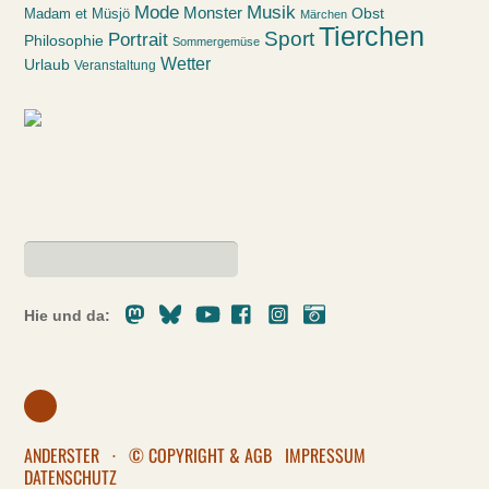
Mode
Musik
Monster
Obst
Madam et Müsjö
Märchen
Tierchen
Sport
Portrait
Philosophie
Sommergemüse
Wetter
Urlaub
Veranstaltung
Mastodon
Bluesky
Youtube
Facebook
Instagram
Pixelfed
Hie und da:
ANDERSTER
·
© COPYRIGHT & AGB
IMPRESSUM
DATENSCHUTZ