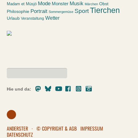
Mode
Musik
Monster
Obst
Madam et Müsjö
Märchen
Tierchen
Sport
Portrait
Philosophie
Sommergemüse
Wetter
Urlaub
Veranstaltung
Mastodon
Bluesky
Youtube
Facebook
Instagram
Pixelfed
Hie und da:
ANDERSTER
·
© COPYRIGHT & AGB
IMPRESSUM
DATENSCHUTZ