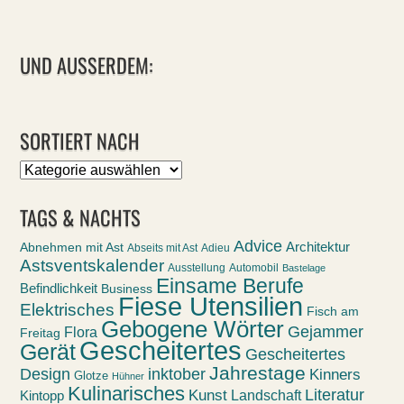
UND AUSSERDEM:
SORTIERT NACH
Sortiert
nach
TAGS & NACHTS
Advice
Abnehmen mit Ast
Architektur
Abseits mit Ast
Adieu
Astsventskalender
Ausstellung
Automobil
Bastelage
Einsame Berufe
Befindlichkeit
Business
Fiese Utensilien
Elektrisches
Fisch am
Gebogene Wörter
Gejammer
Flora
Freitag
Gescheitertes
Gerät
Gescheitertes
Jahrestage
Design
inktober
Kinners
Glotze
Hühner
Kulinarisches
Kunst
Literatur
Landschaft
Kintopp