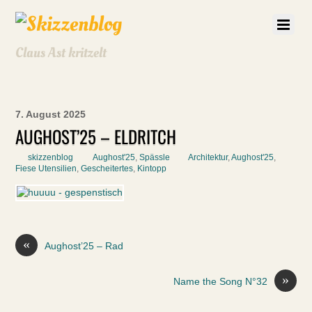
Claus Ast kritzelt
7. August 2025
AUGHOST’25 – ELDRITCH
skizzenblog
Aughost'25
,
Spässle
Architektur
,
Aughost'25
,
Fiese Utensilien
,
Gescheitertes
,
Kintopp
«
Aughost’25 – Rad
»
Name the Song N°32