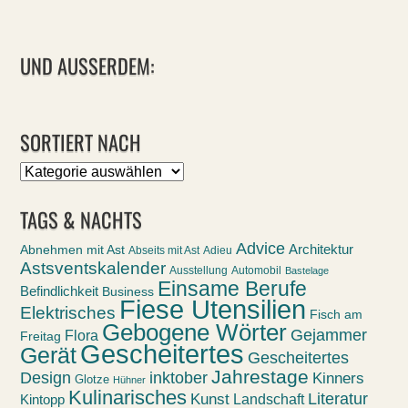
UND AUSSERDEM:
SORTIERT NACH
Sortiert
nach
TAGS & NACHTS
Advice
Abnehmen mit Ast
Architektur
Abseits mit Ast
Adieu
Astsventskalender
Ausstellung
Automobil
Bastelage
Einsame Berufe
Befindlichkeit
Business
Fiese Utensilien
Elektrisches
Fisch am
Gebogene Wörter
Gejammer
Flora
Freitag
Gescheitertes
Gerät
Gescheitertes
Jahrestage
Design
inktober
Kinners
Glotze
Hühner
Kulinarisches
Kunst
Literatur
Landschaft
Kintopp