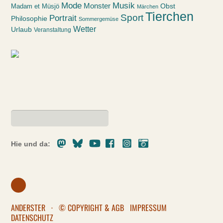
Mode
Musik
Monster
Obst
Madam et Müsjö
Märchen
Tierchen
Sport
Portrait
Philosophie
Sommergemüse
Wetter
Urlaub
Veranstaltung
Mastodon
Bluesky
Youtube
Facebook
Instagram
Pixelfed
Hie und da:
ANDERSTER
·
© COPYRIGHT & AGB
IMPRESSUM
DATENSCHUTZ