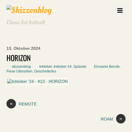
Claus Ast kritzelt
13. Oktober 2024
HORIZON
skizzenblog
Inktober
,
Inktober 24
,
Spässle
Einsame Berufe
,
Fiese Utensilien
,
Gescheitertes
«
REMOTE
»
ROAM