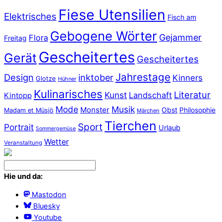
Fiese Utensilien
Elektrisches
Fisch am
Gebogene Wörter
Gejammer
Flora
Freitag
Gescheitertes
Gerät
Gescheitertes
Jahrestage
Design
inktober
Kinners
Glotze
Hühner
Kulinarisches
Literatur
Kunst
Landschaft
Kintopp
Mode
Musik
Monster
Obst
Philosophie
Madam et Müsjö
Märchen
Tierchen
Sport
Portrait
Urlaub
Sommergemüse
Wetter
Veranstaltung
Hie und da:
Mastodon
Bluesky
Youtube