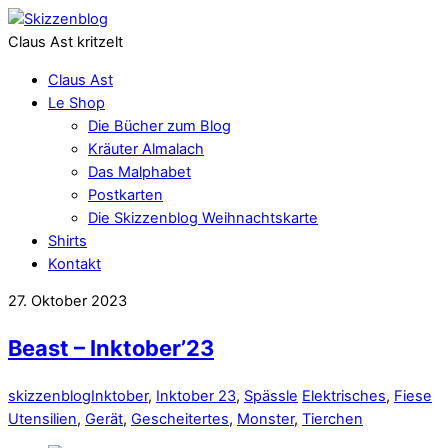
Claus Ast kritzelt
Claus Ast
Le Shop
Die Bücher zum Blog
Kräuter Almalach
Das Malphabet
Postkarten
Die Skizzenblog Weihnachtskarte
Shirts
Kontakt
27. Oktober 2023
Beast – Inktober’23
skizzenblog
Inktober
,
Inktober 23
,
Spässle
Elektrisches
,
Fiese
Utensilien
,
Gerät
,
Gescheitertes
,
Monster
,
Tierchen