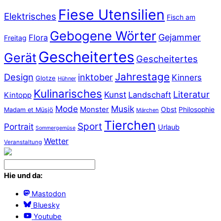
Fiese Utensilien
Elektrisches
Fisch am
Gebogene Wörter
Gejammer
Flora
Freitag
Gescheitertes
Gerät
Gescheitertes
Jahrestage
Design
inktober
Kinners
Glotze
Hühner
Kulinarisches
Literatur
Kunst
Landschaft
Kintopp
Mode
Musik
Monster
Obst
Philosophie
Madam et Müsjö
Märchen
Tierchen
Sport
Portrait
Urlaub
Sommergemüse
Wetter
Veranstaltung
Hie und da:
Mastodon
Bluesky
Youtube