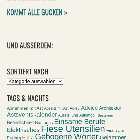
KOMMT ALLE GUCKEN »
UND AUSSERDEM:
SORTIERT NACH
Sortiert
nach
TAGS & NACHTS
Advice
Abnehmen mit Ast
Architektur
Abseits mit Ast
Adieu
Astsventskalender
Ausstellung
Automobil
Bastelage
Einsame Berufe
Befindlichkeit
Business
Fiese Utensilien
Elektrisches
Fisch am
Gebogene Wörter
Gejammer
Flora
Freitag