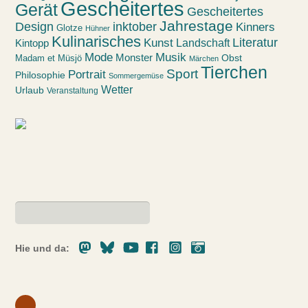
Gescheitertes
Gerät
Gescheitertes
Jahrestage
Design
inktober
Kinners
Glotze
Hühner
Kulinarisches
Kunst
Literatur
Landschaft
Kintopp
Mode
Musik
Monster
Obst
Madam et Müsjö
Märchen
Tierchen
Sport
Portrait
Philosophie
Sommergemüse
Wetter
Urlaub
Veranstaltung
Mastodon
Bluesky
Youtube
Facebook
Instagram
Pixelfed
Hie und da: