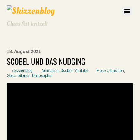
Claus Ast kritzelt
18. August 2021
SCOBEL UND DAS NUDGING
skizzenblog
Animation
,
Scobel
,
Youtube
Fiese Utensilien
,
Gescheitertes
,
Philosophie