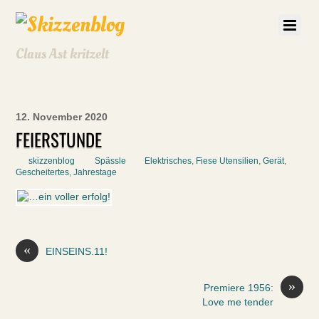
Claus Ast kritzelt
12. November 2020
FEIERSTUNDE
skizzenblog
Spässle
Elektrisches
,
Fiese Utensilien
,
Gerät
,
Gescheitertes
,
Jahrestage
«
EINSEINS.11!
»
Premiere 1956:
Love me tender