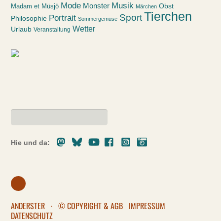
Mode
Musik
Monster
Obst
Madam et Müsjö
Märchen
Tierchen
Sport
Portrait
Philosophie
Sommergemüse
Wetter
Urlaub
Veranstaltung
Mastodon
Bluesky
Youtube
Facebook
Instagram
Pixelfed
Hie und da:
ANDERSTER
·
© COPYRIGHT & AGB
IMPRESSUM
DATENSCHUTZ