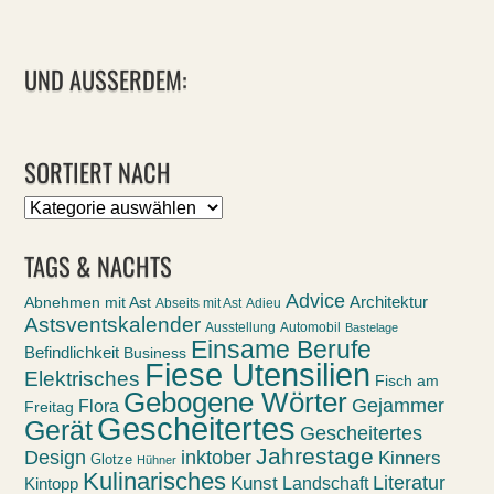
UND AUSSERDEM:
SORTIERT NACH
Sortiert
nach
TAGS & NACHTS
Advice
Abnehmen mit Ast
Architektur
Abseits mit Ast
Adieu
Astsventskalender
Ausstellung
Automobil
Bastelage
Einsame Berufe
Befindlichkeit
Business
Fiese Utensilien
Elektrisches
Fisch am
Gebogene Wörter
Gejammer
Flora
Freitag
Gescheitertes
Gerät
Gescheitertes
Jahrestage
Design
inktober
Kinners
Glotze
Hühner
Kulinarisches
Kunst
Literatur
Landschaft
Kintopp