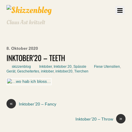
Claus Ast kritzelt
8. Oktober 2020
INKTOBER’20 – TEETH
skizzenblog
Inktober
,
Inktober 20
,
Spässle
Fiese Utensilien
,
Gerät
,
Gescheitertes
,
inktober
,
inktober20
,
Tierchen
«
Inktober’20 – Fancy
»
Inktober’20 – Throw