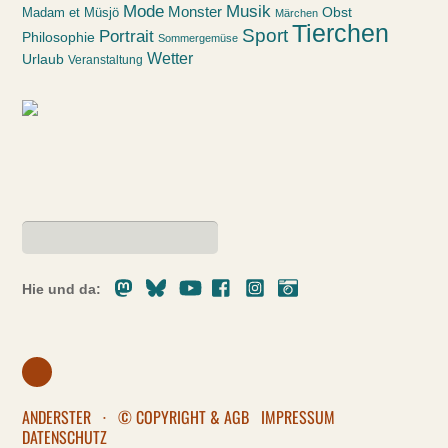
Mode
Musik
Monster
Obst
Madam et Müsjö
Märchen
Tierchen
Sport
Portrait
Philosophie
Sommergemüse
Wetter
Urlaub
Veranstaltung
Mastodon
Bluesky
Youtube
Facebook
Instagram
Pixelfed
Hie und da:
ANDERSTER
·
© COPYRIGHT & AGB
IMPRESSUM
DATENSCHUTZ