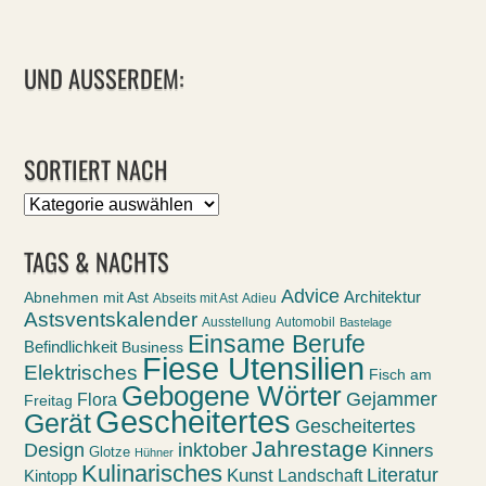
UND AUSSERDEM:
SORTIERT NACH
Sortiert
nach
TAGS & NACHTS
Advice
Abnehmen mit Ast
Architektur
Abseits mit Ast
Adieu
Astsventskalender
Ausstellung
Automobil
Bastelage
Einsame Berufe
Befindlichkeit
Business
Fiese Utensilien
Elektrisches
Fisch am
Gebogene Wörter
Gejammer
Flora
Freitag
Gescheitertes
Gerät
Gescheitertes
Jahrestage
Design
inktober
Kinners
Glotze
Hühner
Kulinarisches
Kunst
Literatur
Landschaft
Kintopp