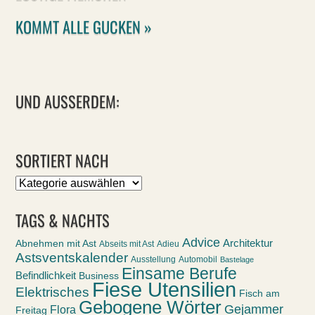
KOMMT ALLE GUCKEN »
UND AUSSERDEM:
SORTIERT NACH
Sortiert
nach
TAGS & NACHTS
Advice
Abnehmen mit Ast
Architektur
Abseits mit Ast
Adieu
Astsventskalender
Ausstellung
Automobil
Bastelage
Einsame Berufe
Befindlichkeit
Business
Fiese Utensilien
Elektrisches
Fisch am
Gebogene Wörter
Gejammer
Flora
Freitag