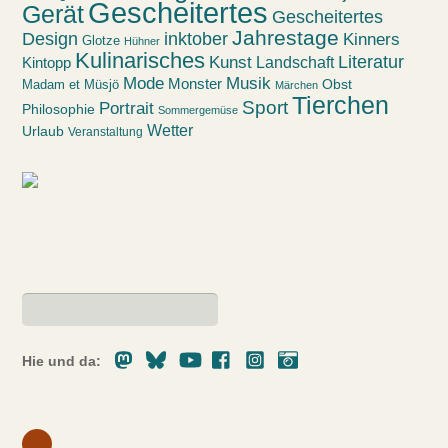
Gescheitertes
Gerät
Gescheitertes
Jahrestage
Design
inktober
Kinners
Glotze
Hühner
Kulinarisches
Kunst
Literatur
Landschaft
Kintopp
Mode
Musik
Monster
Obst
Madam et Müsjö
Märchen
Tierchen
Sport
Portrait
Philosophie
Sommergemüse
Wetter
Urlaub
Veranstaltung
Mastodon
Bluesky
Youtube
Facebook
Instagram
Pixelfed
Hie und da: