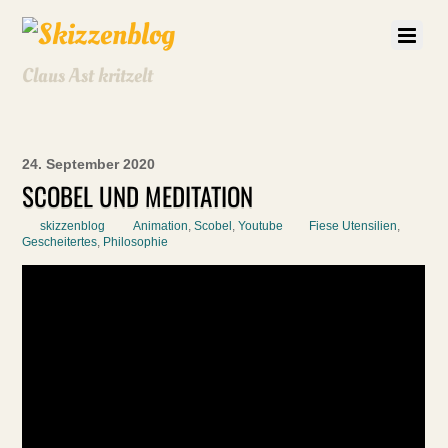
Claus Ast kritzelt
24. September 2020
SCOBEL UND MEDITATION
skizzenblog
Animation
,
Scobel
,
Youtube
Fiese Utensilien
,
Gescheitertes
,
Philosophie