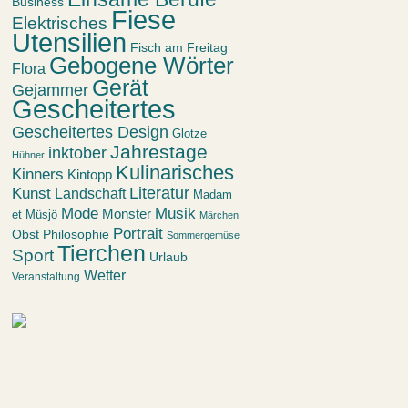
Business
Fiese
Elektrisches
Utensilien
Fisch am Freitag
Gebogene Wörter
Flora
Gerät
Gejammer
Gescheitertes
Gescheitertes Design
Glotze
Jahrestage
inktober
Hühner
Kulinarisches
Kinners
Kintopp
Kunst
Literatur
Landschaft
Madam
Mode
Musik
Monster
et Müsjö
Märchen
Portrait
Obst
Philosophie
Sommergemüse
Tierchen
Sport
Urlaub
Wetter
Veranstaltung