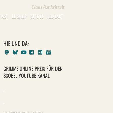
Claus Ast kritzelt
 AST
LE SHOP
SHIRTS
KONTAKT
HIE UND DA:
Mastodon
Bluesky
Youtube
Facebook
Instagram
Pixelfed
GRIMME ONLINE PREIS FÜR DEN
SCOBEL YOUTUBE KANAL