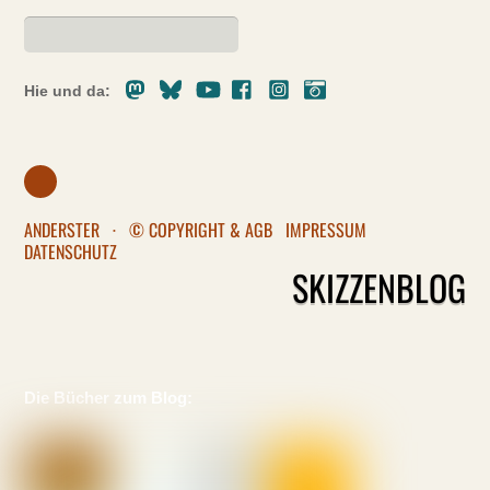
Mastodon
Bluesky
Youtube
Facebook
Instagram
Pixelfed
Hie und da:
ANDERSTER
·
© COPYRIGHT & AGB
IMPRESSUM
DATENSCHUTZ
SKIZZENBLOG
Die Bücher zum Blog: