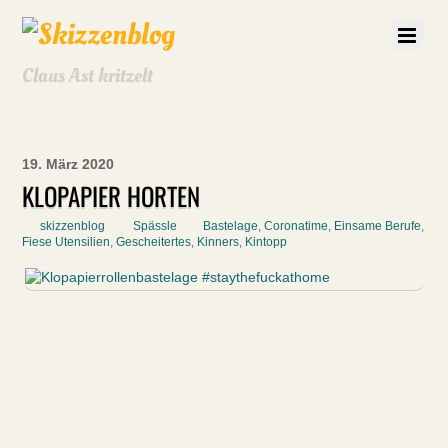
Claus Ast kritzelt
19. März 2020
KLOPAPIER HORTEN
skizzenblog
Spässle
Bastelage
,
Coronatime
,
Einsame Berufe
,
Fiese Utensilien
,
Gescheitertes
,
Kinners
,
Kintopp