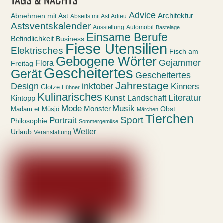
Advice
Abnehmen mit Ast
Architektur
Abseits mit Ast
Adieu
Astsventskalender
Ausstellung
Automobil
Bastelage
Einsame Berufe
Befindlichkeit
Business
Fiese Utensilien
Elektrisches
Fisch am
Gebogene Wörter
Gejammer
Flora
Freitag
Gescheitertes
Gerät
Gescheitertes
Jahrestage
Design
inktober
Kinners
Glotze
Hühner
Kulinarisches
Kunst
Literatur
Landschaft
Kintopp
Mode
Musik
Monster
Obst
Madam et Müsjö
Märchen
Tierchen
Sport
Portrait
Philosophie
Sommergemüse
Wetter
Urlaub
Veranstaltung