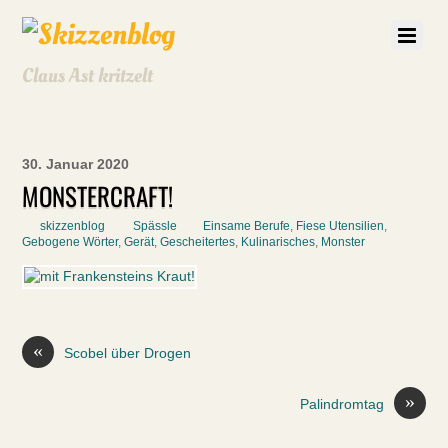
Claus Ast kritzelt
30. Januar 2020
MONSTERCRAFT!
skizzenblog
Spässle
Einsame Berufe
,
Fiese Utensilien
,
Gebogene Wörter
,
Gerät
,
Gescheitertes
,
Kulinarisches
,
Monster
«
Scobel über Drogen
»
Palindromtag