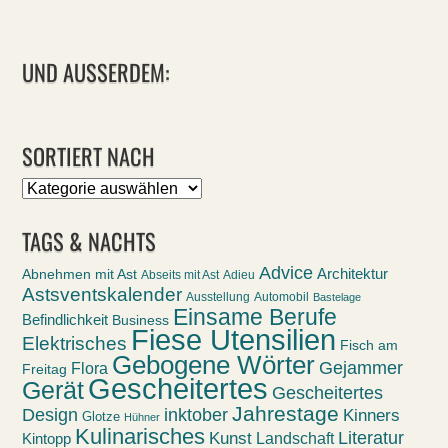
UND AUSSERDEM:
SORTIERT NACH
Sortiert
nach
TAGS & NACHTS
Advice
Abnehmen mit Ast
Architektur
Abseits mit Ast
Adieu
Astsventskalender
Ausstellung
Automobil
Bastelage
Einsame Berufe
Befindlichkeit
Business
Fiese Utensilien
Elektrisches
Fisch am
Gebogene Wörter
Gejammer
Flora
Freitag
Gescheitertes
Gerät
Gescheitertes
Jahrestage
Design
inktober
Kinners
Glotze
Hühner
Kulinarisches
Kunst
Literatur
Landschaft
Kintopp