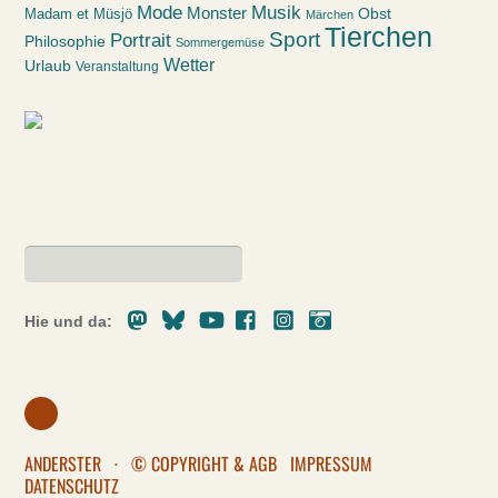
Mode
Musik
Monster
Obst
Madam et Müsjö
Märchen
Tierchen
Sport
Portrait
Philosophie
Sommergemüse
Wetter
Urlaub
Veranstaltung
Mastodon
Bluesky
Youtube
Facebook
Instagram
Pixelfed
Hie und da:
ANDERSTER
·
© COPYRIGHT & AGB
IMPRESSUM
DATENSCHUTZ