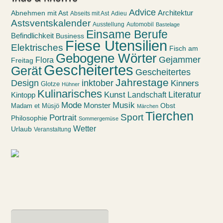
Advice
Abnehmen mit Ast
Architektur
Abseits mit Ast
Adieu
Astsventskalender
Ausstellung
Automobil
Bastelage
Einsame Berufe
Befindlichkeit
Business
Fiese Utensilien
Elektrisches
Fisch am
Gebogene Wörter
Gejammer
Flora
Freitag
Gescheitertes
Gerät
Gescheitertes
Jahrestage
Design
inktober
Kinners
Glotze
Hühner
Kulinarisches
Kunst
Literatur
Landschaft
Kintopp
Mode
Musik
Monster
Obst
Madam et Müsjö
Märchen
Tierchen
Sport
Portrait
Philosophie
Sommergemüse
Wetter
Urlaub
Veranstaltung