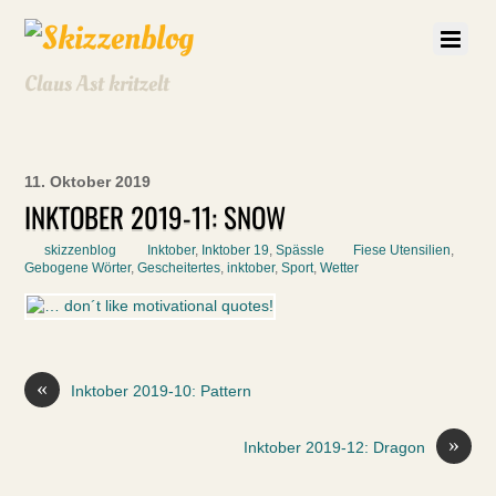
Claus Ast kritzelt
11. Oktober 2019
INKTOBER 2019-11: SNOW
skizzenblog
Inktober
,
Inktober 19
,
Spässle
Fiese Utensilien
,
Gebogene Wörter
,
Gescheitertes
,
inktober
,
Sport
,
Wetter
«
Inktober 2019-10: Pattern
»
Inktober 2019-12: Dragon