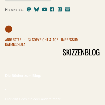
Mastodon
Bluesky
Youtube
Facebook
Instagram
Pixelfed
Hie und da:
ANDERSTER
·
© COPYRIGHT & AGB
IMPRESSUM
DATENSCHUTZ
SKIZZENBLOG
Die Bücher zum Blog:
Hier gibt's das ein oder andere mehr: