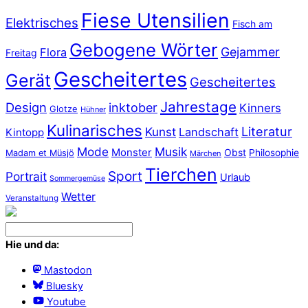
Fiese Utensilien
Elektrisches
Fisch am
Gebogene Wörter
Gejammer
Flora
Freitag
Gescheitertes
Gerät
Gescheitertes
Jahrestage
Design
inktober
Kinners
Glotze
Hühner
Kulinarisches
Literatur
Kunst
Landschaft
Kintopp
Mode
Musik
Monster
Obst
Philosophie
Madam et Müsjö
Märchen
Tierchen
Sport
Portrait
Urlaub
Sommergemüse
Wetter
Veranstaltung
Hie und da:
Mastodon
Bluesky
Youtube