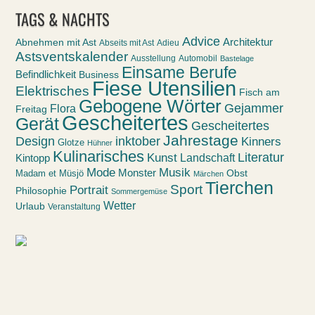
TAGS & NACHTS
Advice
Abnehmen mit Ast
Architektur
Abseits mit Ast
Adieu
Astsventskalender
Ausstellung
Automobil
Bastelage
Einsame Berufe
Befindlichkeit
Business
Fiese Utensilien
Elektrisches
Fisch am
Gebogene Wörter
Gejammer
Flora
Freitag
Gescheitertes
Gerät
Gescheitertes
Jahrestage
Design
inktober
Kinners
Glotze
Hühner
Kulinarisches
Kunst
Literatur
Landschaft
Kintopp
Mode
Musik
Monster
Obst
Madam et Müsjö
Märchen
Tierchen
Sport
Portrait
Philosophie
Sommergemüse
Wetter
Urlaub
Veranstaltung