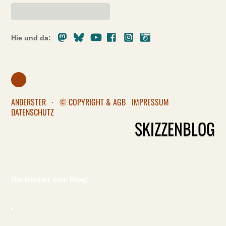
Mastodon
Bluesky
Youtube
Facebook
Instagram
Pixelfed
Hie und da:
ANDERSTER
·
© COPYRIGHT & AGB
IMPRESSUM
DATENSCHUTZ
SKIZZENBLOG
Die Bücher zum Blog: