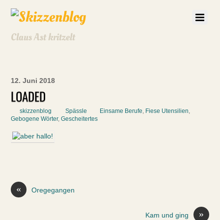
Claus Ast kritzelt
12. Juni 2018
LOADED
skizzenblog
Spässle
Einsame Berufe
,
Fiese Utensilien
,
Gebogene Wörter
,
Gescheitertes
«
Oregegangen
»
Kam und ging