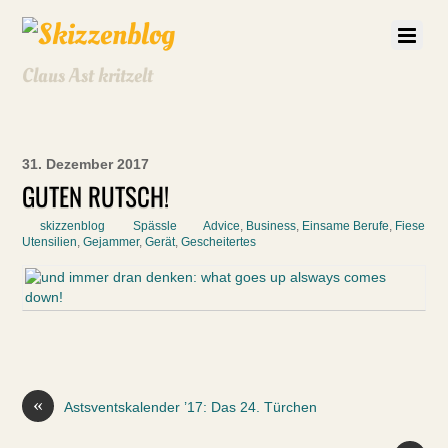
Claus Ast kritzelt
31. Dezember 2017
GUTEN RUTSCH!
skizzenblog
Spässle
Advice
,
Business
,
Einsame Berufe
,
Fiese
Utensilien
,
Gejammer
,
Gerät
,
Gescheitertes
«
Astsventskalender ’17: Das 24. Türchen