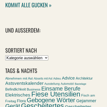
KOMMT ALLE GUCKEN »
UND AUSSERDEM:
SORTIERT NACH
Sortiert
nach
TAGS & NACHTS
Advice
Abnehmen mit Ast
Architektur
Abseits mit Ast
Adieu
Astsventskalender
Ausstellung
Automobil
Bastelage
Einsame Berufe
Befindlichkeit
Business
Fiese Utensilien
Elektrisches
Fisch am
Gebogene Wörter
Gejammer
Flora
Freitag
Gescheitertes
Gerät
Gescheitertes