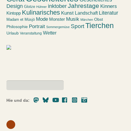
Jahrestage
Design
inktober
Kinners
Glotze
Hühner
Kulinarisches
Kunst
Literatur
Landschaft
Kintopp
Mode
Musik
Monster
Obst
Madam et Müsjö
Märchen
Tierchen
Sport
Portrait
Philosophie
Sommergemüse
Wetter
Urlaub
Veranstaltung
Mastodon
Bluesky
Youtube
Facebook
Instagram
Pixelfed
Hie und da: