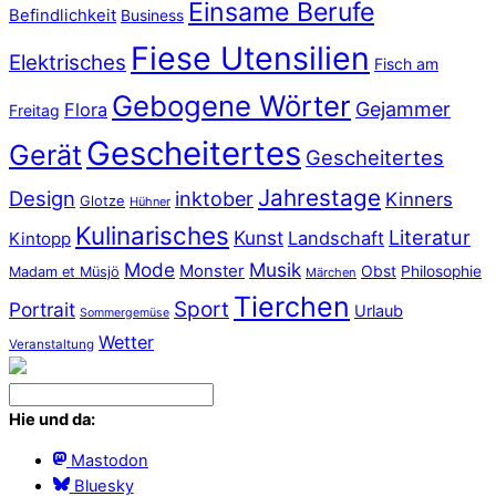
Einsame Berufe
Befindlichkeit
Business
Fiese Utensilien
Elektrisches
Fisch am
Gebogene Wörter
Gejammer
Flora
Freitag
Gescheitertes
Gerät
Gescheitertes
Jahrestage
Design
inktober
Kinners
Glotze
Hühner
Kulinarisches
Literatur
Kunst
Landschaft
Kintopp
Mode
Musik
Monster
Obst
Philosophie
Madam et Müsjö
Märchen
Tierchen
Sport
Portrait
Urlaub
Sommergemüse
Wetter
Veranstaltung
Hie und da:
Mastodon
Bluesky