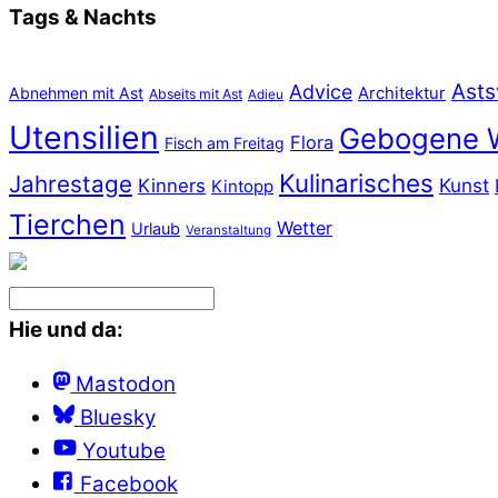
Tags & Nachts
Asts
Advice
Abnehmen mit Ast
Architektur
Abseits mit Ast
Adieu
Utensilien
Gebogene 
Flora
Fisch am Freitag
Kulinarisches
Jahrestage
Kunst
Kinners
Kintopp
Tierchen
Wetter
Urlaub
Veranstaltung
Hie und da:
Mastodon
Bluesky
Youtube
Facebook