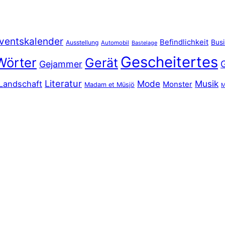
ventskalender
Befindlichkeit
Bus
Ausstellung
Automobil
Bastelage
Gescheitertes
Wörter
Gerät
Gejammer
Literatur
Mode
Musik
Landschaft
Monster
Madam et Müsjö
M