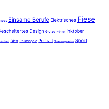
Fiese
Einsame Berufe
Elektrisches
iness
Gescheitertes Design
inktober
Glotze
Hühner
Sport
Portrait
Obst
Philosophie
ärchen
Sommergemüse