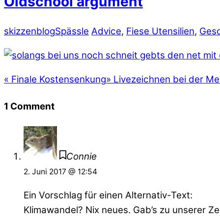
Oldschool argument
skizzenblog
Spässle
Advice
,
Fiese Utensilien
,
Gesc
«
Finale Kostensenkung
»
Livezeichnen bei der Me
1 Comment
Connie
2. Juni 2017 @ 12:54
Ein Vorschlag für einen Alternativ-Text:
Klimawandel? Nix neues. Gab’s zu unserer Ze