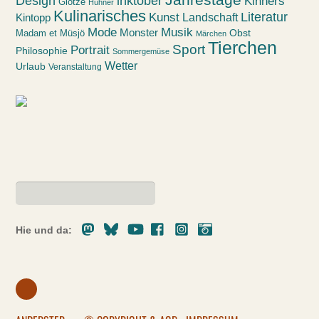
Design
inktober
Kinners
Glotze
Hühner
Kulinarisches
Kunst
Literatur
Landschaft
Kintopp
Mode
Musik
Monster
Obst
Madam et Müsjö
Märchen
Tierchen
Sport
Portrait
Philosophie
Sommergemüse
Wetter
Urlaub
Veranstaltung
Mastodon
Bluesky
Youtube
Facebook
Instagram
Pixelfed
Hie und da: