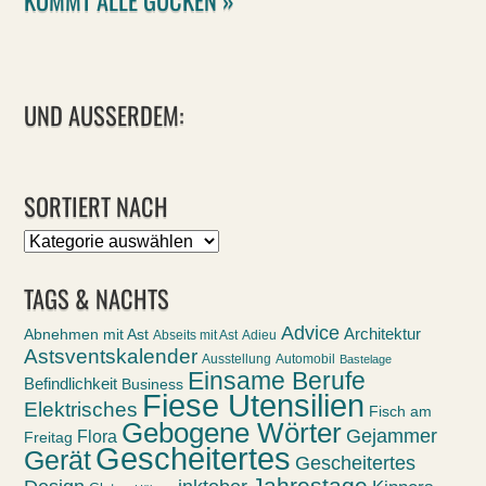
UND AUSSERDEM:
SORTIERT NACH
Sortiert
nach
TAGS & NACHTS
Advice
Abnehmen mit Ast
Architektur
Abseits mit Ast
Adieu
Astsventskalender
Ausstellung
Automobil
Bastelage
Einsame Berufe
Befindlichkeit
Business
Fiese Utensilien
Elektrisches
Fisch am
Gebogene Wörter
Gejammer
Flora
Freitag
Gescheitertes
Gerät
Gescheitertes
Jahrestage