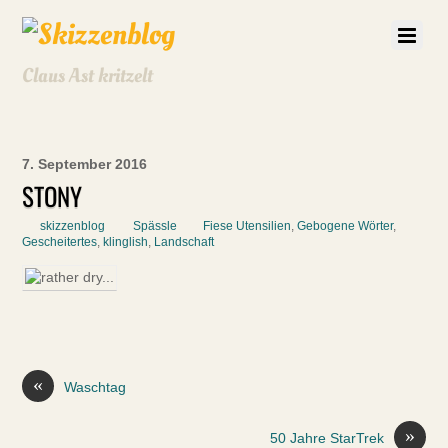
Claus Ast kritzelt
7. September 2016
STONY
skizzenblog
Spässle
Fiese Utensilien
,
Gebogene Wörter
,
Gescheitertes
,
klinglish
,
Landschaft
«
Waschtag
»
50 Jahre StarTrek