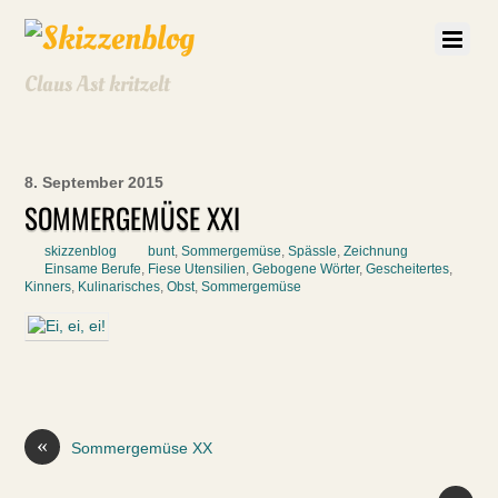
Claus Ast kritzelt
8. September 2015
SOMMERGEMÜSE XXI
skizzenblog
bunt
,
Sommergemüse
,
Spässle
,
Zeichnung
Einsame Berufe
,
Fiese Utensilien
,
Gebogene Wörter
,
Gescheitertes
,
Kinners
,
Kulinarisches
,
Obst
,
Sommergemüse
«
Sommergemüse XX