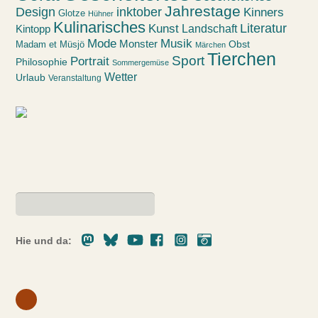
Jahrestage
Design
inktober
Kinners
Glotze
Hühner
Kulinarisches
Kunst
Literatur
Landschaft
Kintopp
Mode
Musik
Monster
Obst
Madam et Müsjö
Märchen
Tierchen
Sport
Portrait
Philosophie
Sommergemüse
Wetter
Urlaub
Veranstaltung
Mastodon
Bluesky
Youtube
Facebook
Instagram
Pixelfed
Hie und da: