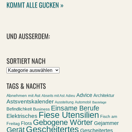
KOMMT ALLE GUCKEN »
UND AUSSERDEM:
SORTIERT NACH
Sortiert
nach
TAGS & NACHTS
Advice
Abnehmen mit Ast
Architektur
Abseits mit Ast
Adieu
Astsventskalender
Ausstellung
Automobil
Bastelage
Einsame Berufe
Befindlichkeit
Business
Fiese Utensilien
Elektrisches
Fisch am
Gebogene Wörter
Gejammer
Flora
Freitag
Gescheitertes
Gerät
Gescheitertes