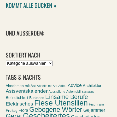
KOMMT ALLE GUCKEN »
UND AUSSERDEM:
SORTIERT NACH
Sortiert
nach
TAGS & NACHTS
Advice
Abnehmen mit Ast
Architektur
Abseits mit Ast
Adieu
Astsventskalender
Ausstellung
Automobil
Bastelage
Einsame Berufe
Befindlichkeit
Business
Fiese Utensilien
Elektrisches
Fisch am
Gebogene Wörter
Gejammer
Flora
Freitag
Gescheitertes
Gerät
Gescheitertes