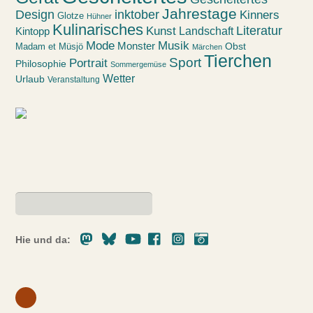
Jahrestage
Design
inktober
Kinners
Glotze
Hühner
Kulinarisches
Kunst
Literatur
Landschaft
Kintopp
Mode
Musik
Monster
Obst
Madam et Müsjö
Märchen
Tierchen
Sport
Portrait
Philosophie
Sommergemüse
Wetter
Urlaub
Veranstaltung
Mastodon
Bluesky
Youtube
Facebook
Instagram
Pixelfed
Hie und da: