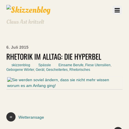
Claus Ast kritzelt
6. Juli 2015
RHETORIK IM ALLTAG: DIE HYPERBEL
skizzenblog
Spässle
Einsame Berufe
,
Fiese Utensilien
,
Gebogene Wörter
,
Gerät
,
Gescheitertes
,
Rhetorisches
«
Wetteransage