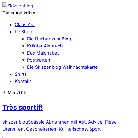
Claus Ast kritzelt
Claus Ast
Le Shop
Die Bücher zum Blog
Kräuter Almalach
Das Malphabet
Postkarten
Die Skizzenblog Weihnachtskarte
Shirts
Kontakt
3. Mai 2015
Très sportif!
skizzenblog
Spässle
Abnehmen mit Ast
,
Advice
,
Fiese
Utensilien
,
Gescheitertes
,
Kulinarisches
,
Sport