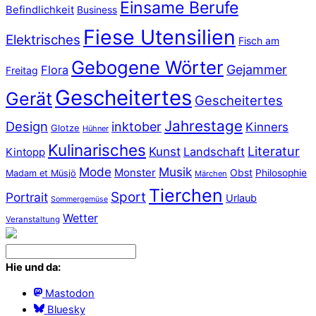
Einsame Berufe
Befindlichkeit
Business
Fiese Utensilien
Elektrisches
Fisch am
Gebogene Wörter
Gejammer
Flora
Freitag
Gescheitertes
Gerät
Gescheitertes
Jahrestage
Design
inktober
Kinners
Glotze
Hühner
Kulinarisches
Literatur
Kunst
Landschaft
Kintopp
Mode
Musik
Monster
Obst
Philosophie
Madam et Müsjö
Märchen
Tierchen
Sport
Portrait
Urlaub
Sommergemüse
Wetter
Veranstaltung
Hie und da:
Mastodon
Bluesky