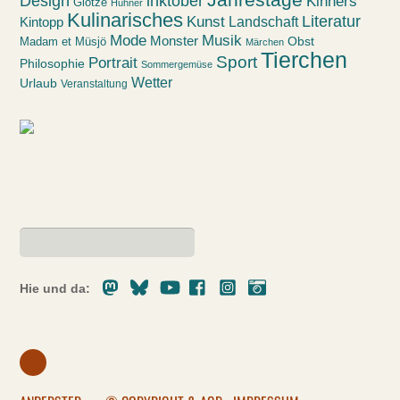
Design
inktober
Kinners
Glotze
Hühner
Kulinarisches
Kunst
Literatur
Landschaft
Kintopp
Mode
Musik
Monster
Obst
Madam et Müsjö
Märchen
Tierchen
Sport
Portrait
Philosophie
Sommergemüse
Wetter
Urlaub
Veranstaltung
Mastodon
Bluesky
Youtube
Facebook
Instagram
Pixelfed
Hie und da: