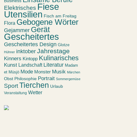
Business
Fiese
Elektrisches
Utensilien
Fisch am Freitag
Gebogene Wörter
Flora
Gerät
Gejammer
Gescheitertes
Gescheitertes Design
Glotze
Jahrestage
inktober
Hühner
Kulinarisches
Kinners
Kintopp
Kunst
Literatur
Landschaft
Madam
Mode
Musik
Monster
et Müsjö
Märchen
Portrait
Obst
Philosophie
Sommergemüse
Tierchen
Sport
Urlaub
Wetter
Veranstaltung