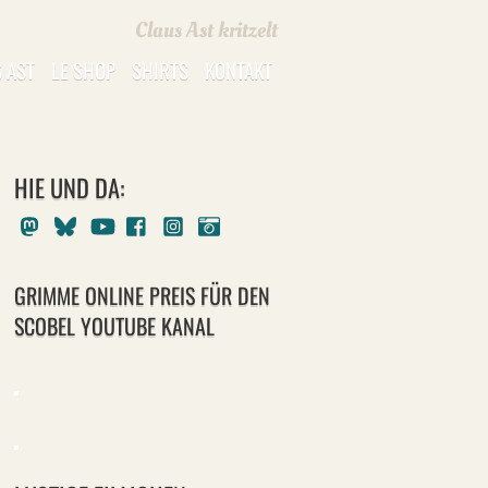
Claus Ast kritzelt
 AST
LE SHOP
SHIRTS
KONTAKT
HIE UND DA:
Mastodon
Bluesky
Youtube
Facebook
Instagram
Pixelfed
GRIMME ONLINE PREIS FÜR DEN
SCOBEL YOUTUBE KANAL