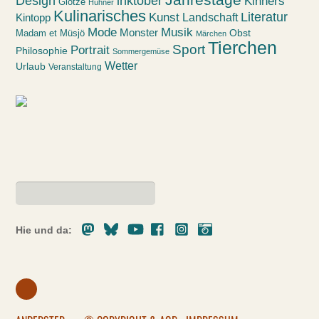
Design
inktober
Kinners
Glotze
Hühner
Kulinarisches
Kunst
Literatur
Landschaft
Kintopp
Mode
Musik
Monster
Obst
Madam et Müsjö
Märchen
Tierchen
Sport
Portrait
Philosophie
Sommergemüse
Wetter
Urlaub
Veranstaltung
Mastodon
Bluesky
Youtube
Facebook
Instagram
Pixelfed
Hie und da: