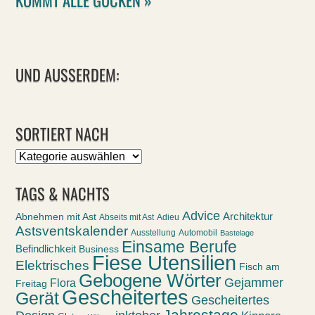
UND AUSSERDEM:
SORTIERT NACH
Sortiert
nach
TAGS & NACHTS
Advice
Abnehmen mit Ast
Architektur
Abseits mit Ast
Adieu
Astsventskalender
Ausstellung
Automobil
Bastelage
Einsame Berufe
Befindlichkeit
Business
Fiese Utensilien
Elektrisches
Fisch am
Gebogene Wörter
Gejammer
Flora
Freitag
Gescheitertes
Gerät
Gescheitertes
Jahrestage