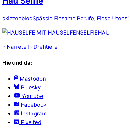
Hau Selfie
skizzenblog
Spässle
Einsame Berufe
,
Fiese Utensil
«
Narretei!
»
Drehtiere
Hie und da:
Mastodon
Bluesky
Youtube
Facebook
Instagram
Pixelfed