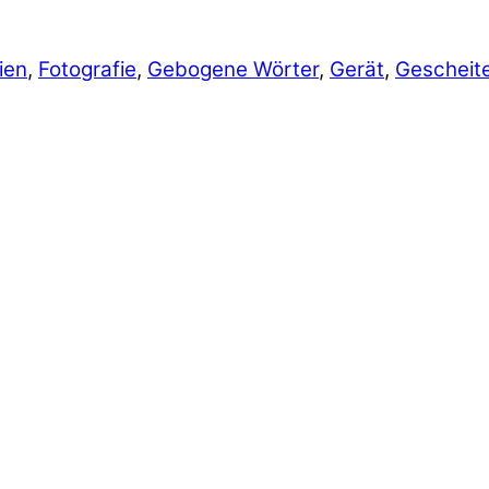
ien
,
Fotografie
,
Gebogene Wörter
,
Gerät
,
Gescheit