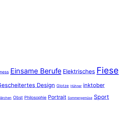
Fiese
Einsame Berufe
Elektrisches
iness
Gescheitertes Design
inktober
Glotze
Hühner
Sport
Portrait
Obst
Philosophie
ärchen
Sommergemüse