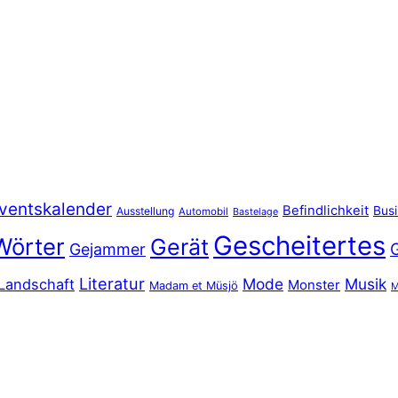
ventskalender
Befindlichkeit
Bus
Ausstellung
Automobil
Bastelage
Gescheitertes
Wörter
Gerät
Gejammer
Literatur
Mode
Musik
Landschaft
Monster
Madam et Müsjö
M