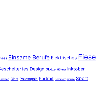
Fiese
Einsame Berufe
Elektrisches
iness
Gescheitertes Design
inktober
Glotze
Hühner
Sport
Portrait
Obst
Philosophie
ärchen
Sommergemüse