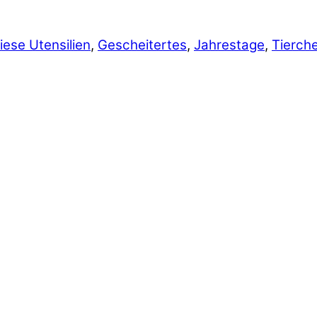
iese Utensilien
,
Gescheitertes
,
Jahrestage
,
Tierch