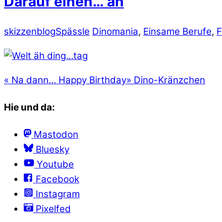
Darauf einen… äh
skizzenblog
Spässle
Dinomania
,
Einsame Berufe
,
F
«
Na dann… Happy Birthday
»
Dino-Kränzchen
Hie und da:
Mastodon
Bluesky
Youtube
Facebook
Instagram
Pixelfed