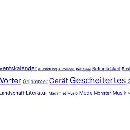
ventskalender
Befindlichkeit
Bus
Ausstellung
Automobil
Bastelage
Gescheitertes
Wörter
Gerät
Gejammer
Literatur
Mode
Musik
Landschaft
Monster
Madam et Müsjö
M