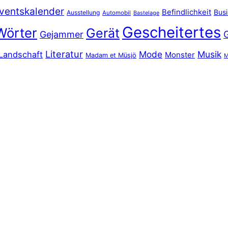
ventskalender
Befindlichkeit
Bus
Ausstellung
Automobil
Bastelage
Gescheitertes
Wörter
Gerät
Gejammer
Literatur
Mode
Musik
Landschaft
Monster
Madam et Müsjö
M