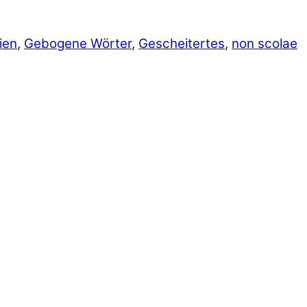
ien
,
Gebogene Wörter
,
Gescheitertes
,
non scolae