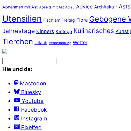
Asts
Advice
Abnehmen mit Ast
Architektur
Abseits mit Ast
Adieu
Utensilien
Gebogene 
Flora
Fisch am Freitag
Kulinarisches
Jahrestage
Kunst
Kinners
Kintopp
Tierchen
Wetter
Urlaub
Veranstaltung
Hie und da:
Mastodon
Bluesky
Youtube
Facebook
Instagram
Pixelfed