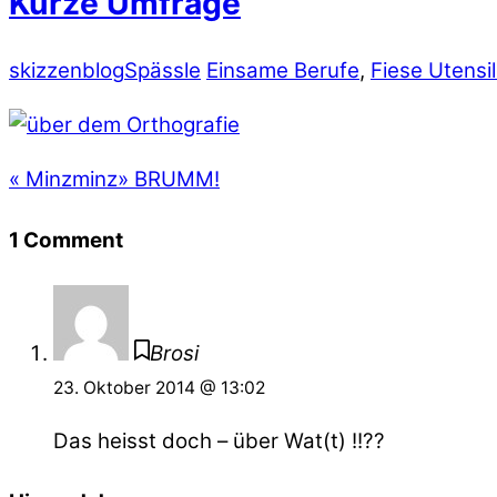
Kurze Umfrage
skizzenblog
Spässle
Einsame Berufe
,
Fiese Utensil
«
Minzminz
»
BRUMM!
1 Comment
Brosi
23. Oktober 2014 @ 13:02
Das heisst doch – über Wat(t) !!??