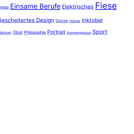
Fiese
Einsame Berufe
Elektrisches
iness
Gescheitertes Design
inktober
Glotze
Hühner
Sport
Portrait
Obst
Philosophie
ärchen
Sommergemüse