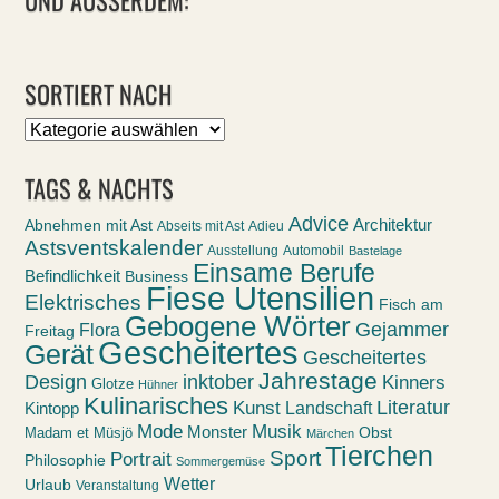
SORTIERT NACH
Sortiert
nach
TAGS & NACHTS
Advice
Abnehmen mit Ast
Architektur
Abseits mit Ast
Adieu
Astsventskalender
Ausstellung
Automobil
Bastelage
Einsame Berufe
Befindlichkeit
Business
Fiese Utensilien
Elektrisches
Fisch am
Gebogene Wörter
Gejammer
Flora
Freitag
Gescheitertes
Gerät
Gescheitertes
Jahrestage
Design
inktober
Kinners
Glotze
Hühner
Kulinarisches
Kunst
Literatur
Landschaft
Kintopp
Mode
Musik
Monster
Obst
Madam et Müsjö
Märchen
Tierchen
Sport
Portrait
Philosophie
Sommergemüse
Wetter
Urlaub
Veranstaltung