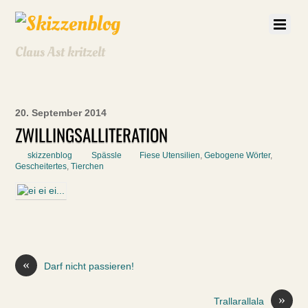
Claus Ast kritzelt
20. September 2014
ZWILLINGSALLITERATION
skizzenblog
Spässle
Fiese Utensilien
,
Gebogene Wörter
,
Gescheitertes
,
Tierchen
«
Darf nicht passieren!
»
Trallarallala