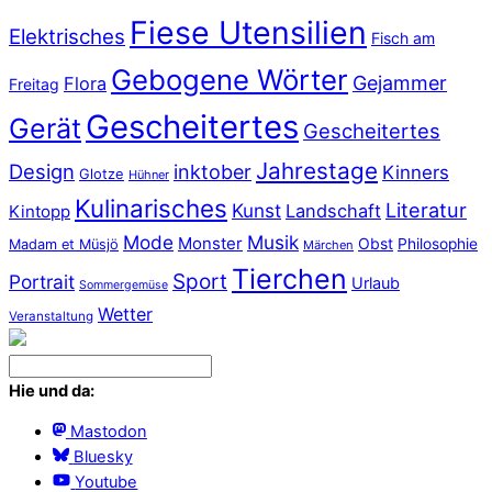
Fiese Utensilien
Elektrisches
Fisch am
Gebogene Wörter
Gejammer
Flora
Freitag
Gescheitertes
Gerät
Gescheitertes
Jahrestage
Design
inktober
Kinners
Glotze
Hühner
Kulinarisches
Literatur
Kunst
Landschaft
Kintopp
Mode
Musik
Monster
Obst
Philosophie
Madam et Müsjö
Märchen
Tierchen
Sport
Portrait
Urlaub
Sommergemüse
Wetter
Veranstaltung
Hie und da:
Mastodon
Bluesky
Youtube