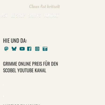
Claus Ast kritzelt
 AST
LE SHOP
SHIRTS
KONTAKT
HIE UND DA:
Mastodon
Bluesky
Youtube
Facebook
Instagram
Pixelfed
GRIMME ONLINE PREIS FÜR DEN
SCOBEL YOUTUBE KANAL