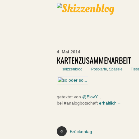
4. Mai 2014
KARTENZUSAMMENARBEIT
skizzenblog
Postkarte
,
Spässle
Fies
getextet von
@ElovY_
,
bei #analogbotschaft
erhältlich »
«
Brückentag