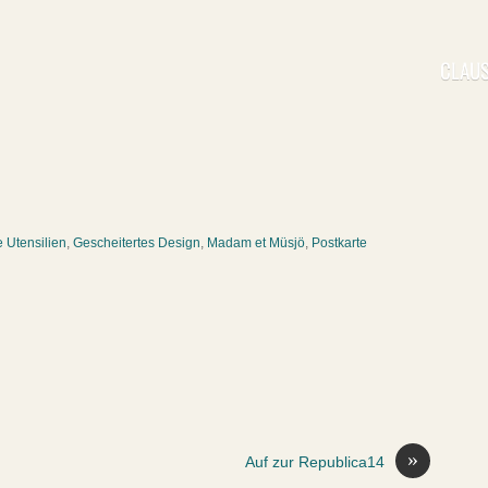
CLAUS
e Utensilien
,
Gescheitertes Design
,
Madam et Müsjö
,
Postkarte
»
Auf zur Republica14