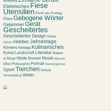
Business
Fiese
Elektrisches
Utensilien
Fisch am Freitag
Gebogene Wörter
Flora
Gerät
Gejammer
Gescheitertes
Gescheitertes Design
Glotze
Jahrestage
inktober
Hühner
Kulinarisches
Kinners
Kintopp
Kunst
Literatur
Landschaft
Madam
Mode
Musik
Monster
et Müsjö
Märchen
Portrait
Obst
Philosophie
Sommergemüse
Tierchen
Sport
Urlaub
Wetter
Veranstaltung