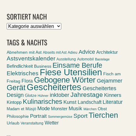
SORTIERT NACH
Sortiert
nach
TAGS & NACHTS
Advice
Abnehmen mit Ast
Architektur
Abseits mit Ast
Adieu
Astsventskalender
Ausstellung
Automobil
Bastelage
Einsame Berufe
Befindlichkeit
Business
Fiese Utensilien
Elektrisches
Fisch am
Gebogene Wörter
Gejammer
Flora
Freitag
Gescheitertes
Gerät
Gescheitertes
Jahrestage
Design
inktober
Kinners
Glotze
Hühner
Kulinarisches
Kunst
Literatur
Landschaft
Kintopp
Mode
Musik
Monster
Obst
Madam et Müsjö
Märchen
Tierchen
Sport
Portrait
Philosophie
Sommergemüse
Wetter
Urlaub
Veranstaltung