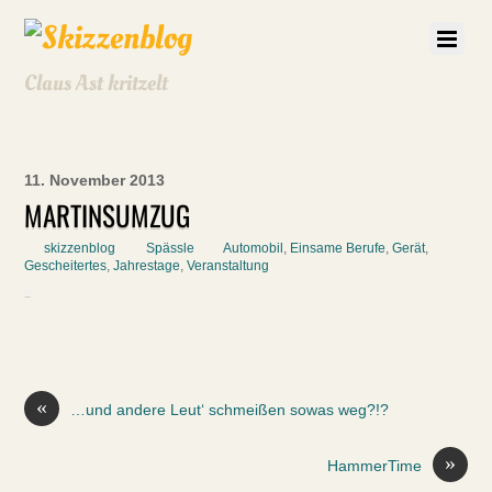
Claus Ast kritzelt
11. November 2013
MARTINSUMZUG
skizzenblog
Spässle
Automobil
,
Einsame Berufe
,
Gerät
,
Gescheitertes
,
Jahrestage
,
Veranstaltung
«
…und andere Leut‘ schmeißen sowas weg?!?
»
HammerTime