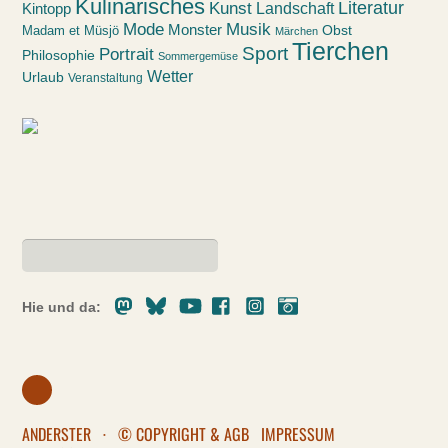
Kulinarisches
Kunst
Literatur
Landschaft
Kintopp
Mode
Musik
Monster
Obst
Madam et Müsjö
Märchen
Tierchen
Sport
Portrait
Philosophie
Sommergemüse
Wetter
Urlaub
Veranstaltung
Mastodon
Bluesky
Youtube
Facebook
Instagram
Pixelfed
Hie und da:
ANDERSTER
·
© COPYRIGHT & AGB
IMPRESSUM