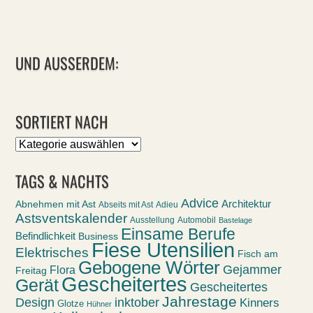
UND AUSSERDEM:
SORTIERT NACH
Sortiert
nach
TAGS & NACHTS
Advice
Abnehmen mit Ast
Architektur
Abseits mit Ast
Adieu
Astsventskalender
Ausstellung
Automobil
Bastelage
Einsame Berufe
Befindlichkeit
Business
Fiese Utensilien
Elektrisches
Fisch am
Gebogene Wörter
Gejammer
Flora
Freitag
Gescheitertes
Gerät
Gescheitertes
Jahrestage
Design
inktober
Kinners
Glotze
Hühner