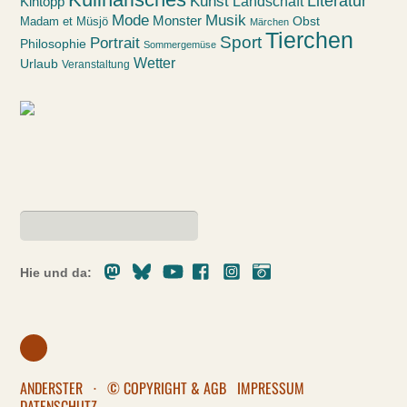
Kunst
Literatur
Landschaft
Kintopp
Mode
Musik
Monster
Obst
Madam et Müsjö
Märchen
Tierchen
Sport
Portrait
Philosophie
Sommergemüse
Wetter
Urlaub
Veranstaltung
Mastodon
Bluesky
Youtube
Facebook
Instagram
Pixelfed
Hie und da:
ANDERSTER
·
© COPYRIGHT & AGB
IMPRESSUM
DATENSCHUTZ