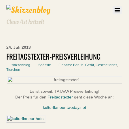
Claus Ast kritzelt
24. Juli 2013
FREITAGSTEXTER-PREISVERLEIHUNG
skizzenblog
Spässle
Einsame Berufe
,
Gerät
,
Gescheitertes
,
Tierchen
Es ist soweit: TATAAA Preisverleihung!
Der Preis für den
Freitagstexter
geht diese Woche an:
kulturflaneur.twoday.net