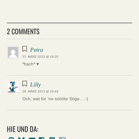
2 COMMENTS
Petra
27. MÄRZ 2013 @ 16:20
*hach* ♥
Lilly
28. MÄRZ 2013 @ 10:44
Och, wat für ’ne söööte Söge… -)
HIE UND DA:
Mastodon
Bluesky
Youtube
Facebook
Instagram
Pixelfed