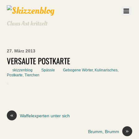
Claus Ast kritzelt
27. März 2013
VERSAUTE POSTKARTE
skizzenblog
Spässle
Gebogene Wörter
,
Kulinarisches
,
Postkarte
,
Tierchen
«
Waffelexperten unter sich
»
Brumm, Brumm