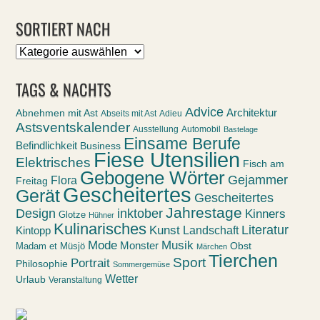
SORTIERT NACH
Sortiert
nach
TAGS & NACHTS
Advice
Abnehmen mit Ast
Architektur
Abseits mit Ast
Adieu
Astsventskalender
Ausstellung
Automobil
Bastelage
Einsame Berufe
Befindlichkeit
Business
Fiese Utensilien
Elektrisches
Fisch am
Gebogene Wörter
Gejammer
Flora
Freitag
Gescheitertes
Gerät
Gescheitertes
Jahrestage
Design
inktober
Kinners
Glotze
Hühner
Kulinarisches
Kunst
Literatur
Landschaft
Kintopp
Mode
Musik
Monster
Obst
Madam et Müsjö
Märchen
Tierchen
Sport
Portrait
Philosophie
Sommergemüse
Wetter
Urlaub
Veranstaltung