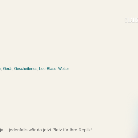
CLAUS
n
,
Gerät
,
Gescheitertes
,
LeerBlase
,
Wetter
a… jedenfalls wär da jetzt Platz für Ihre Replik!