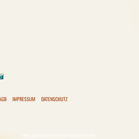
ok
stagram
Pixelfed
AGB
IMPRESSUM
DATENSCHUTZ
Hier gibt's das ein oder andere mehr: