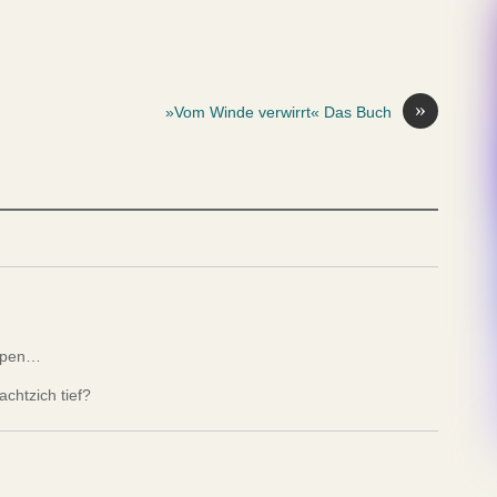
»
»Vom Winde verwirrt« Das Buch
ippen…
chtzich tief?