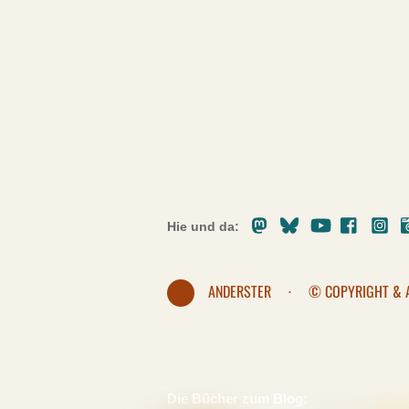
Mastodon
Bluesky
Youtube
Facebo
In
Hie und da:
ANDERSTER
·
© COPYRIGHT & 
Die Bücher zum Blog: