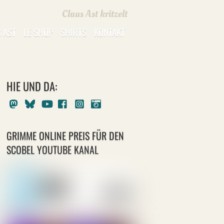
Claus Ast kritzelt
 AST
LE SHOP
SHIRTS
KONTAKT
HIE UND DA:
Mastodon
Bluesky
Youtube
Facebook
Instagram
Pixelfed
GRIMME ONLINE PREIS FÜR DEN
SCOBEL YOUTUBE KANAL