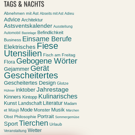
TAGS & NACHTS
Abnehmen mit Ast
Abseits mit Ast
Adieu
Advice
Architektur
Astsventskalender
Ausstellung
Befindlichkeit
Automobil
Bastelage
Einsame Berufe
Business
Fiese
Elektrisches
Utensilien
Fisch am Freitag
Gebogene Wörter
Flora
Gerät
Gejammer
Gescheitertes
Gescheitertes Design
Glotze
Jahrestage
inktober
Hühner
Kulinarisches
Kinners
Kintopp
Kunst
Literatur
Landschaft
Madam
Mode
Musik
Monster
et Müsjö
Märchen
Portrait
Obst
Philosophie
Sommergemüse
Tierchen
Sport
Urlaub
Wetter
Veranstaltung