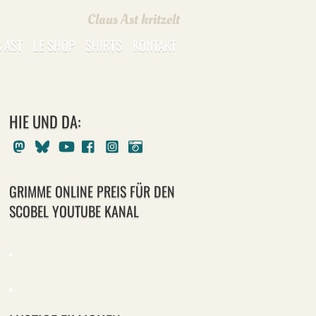
Claus Ast kritzelt
 AST
LE SHOP
SHIRTS
KONTAKT
HIE UND DA:
Mastodon
Bluesky
Youtube
Facebook
Instagram
Pixelfed
GRIMME ONLINE PREIS FÜR DEN
SCOBEL YOUTUBE KANAL