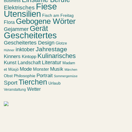
Business
Fiese
Elektrisches
Utensilien
Fisch am Freitag
Gebogene Wörter
Flora
Gerät
Gejammer
Gescheitertes
Gescheitertes Design
Glotze
Jahrestage
inktober
Hühner
Kulinarisches
Kinners
Kintopp
Kunst
Literatur
Landschaft
Madam
Mode
Musik
Monster
et Müsjö
Märchen
Portrait
Obst
Philosophie
Sommergemüse
Tierchen
Sport
Urlaub
Wetter
Veranstaltung