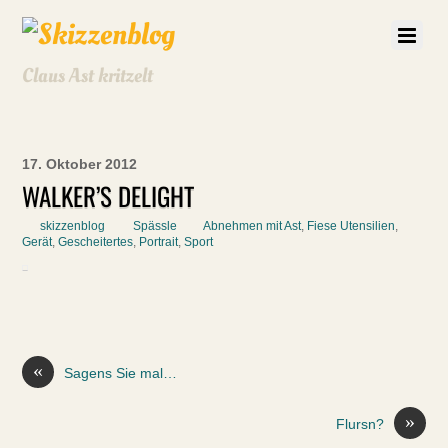
Claus Ast kritzelt
17. Oktober 2012
WALKER’S DELIGHT
skizzenblog
Spässle
Abnehmen mit Ast
,
Fiese Utensilien
,
Gerät
,
Gescheitertes
,
Portrait
,
Sport
«
Sagens Sie mal…
»
Flursn?