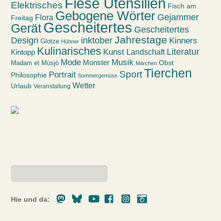
Fiese Utensilien
Elektrisches
Fisch am
Gebogene Wörter
Gejammer
Flora
Freitag
Gescheitertes
Gerät
Gescheitertes
Jahrestage
Design
inktober
Kinners
Glotze
Hühner
Kulinarisches
Kunst
Literatur
Landschaft
Kintopp
Mode
Musik
Monster
Obst
Madam et Müsjö
Märchen
Tierchen
Sport
Portrait
Philosophie
Sommergemüse
Wetter
Urlaub
Veranstaltung
Mastodon
Bluesky
Youtube
Facebook
Instagram
Pixelfed
Hie und da: