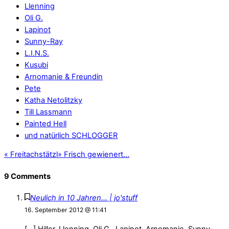
Llenning
Oli G.
Lapinot
Sunny-Ray
L.I.N.S.
Kusubi
Arnomanie & Freundin
Pete
Katha Netolitzky
Till Lassmann
Painted Hell
und natürlich SCHLOGGER
«
Freitachstätzl
»
Frisch gewienert…
9 Comments
Neulich in 10 Jahren… | jo'stuff
16. September 2012 @ 11:41
[…] Hiller, Llenning, Oli G., Lapinot, Arnomanie, Sunny-