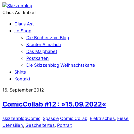
Claus Ast kritzelt
Claus Ast
Le Shop
Die Bücher zum Blog
Kräuter Almalach
Das Malphabet
Postkarten
Die Skizzenblog Weihnachtskarte
Shirts
Kontakt
16. September 2012
ComicCollab #12 : »15.09.2022«
skizzenblog
Comic
,
Spässle
Comic Collab
,
Elektrisches
,
Fiese
Utensilien
,
Gescheitertes
,
Portrait