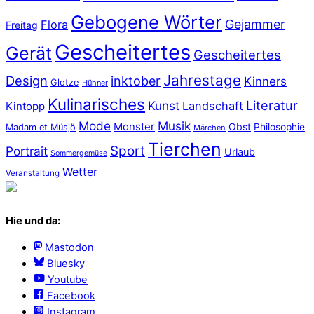
Gebogene Wörter
Gejammer
Flora
Freitag
Gescheitertes
Gerät
Gescheitertes
Jahrestage
Design
inktober
Kinners
Glotze
Hühner
Kulinarisches
Literatur
Kunst
Landschaft
Kintopp
Mode
Musik
Monster
Obst
Philosophie
Madam et Müsjö
Märchen
Tierchen
Sport
Portrait
Urlaub
Sommergemüse
Wetter
Veranstaltung
Hie und da:
Mastodon
Bluesky
Youtube
Facebook
Instagram