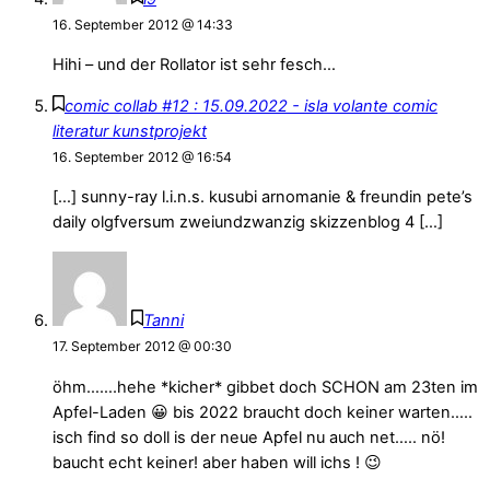
16. September 2012 @ 14:33
Hihi – und der Rollator ist sehr fesch…
comic collab #12 : 15.09.2022 - isla volante comic
literatur kunstprojekt
16. September 2012 @ 16:54
[…] sunny-ray l.i.n.s. kusubi arnomanie & freundin pete’s
daily olgfversum zweiundzwanzig skizzenblog 4 […]
Tanni
17. September 2012 @ 00:30
öhm…….hehe *kicher* gibbet doch SCHON am 23ten im
Apfel-Laden 😀 bis 2022 braucht doch keiner warten…..
isch find so doll is der neue Apfel nu auch net….. nö!
baucht echt keiner! aber haben will ichs ! 😉