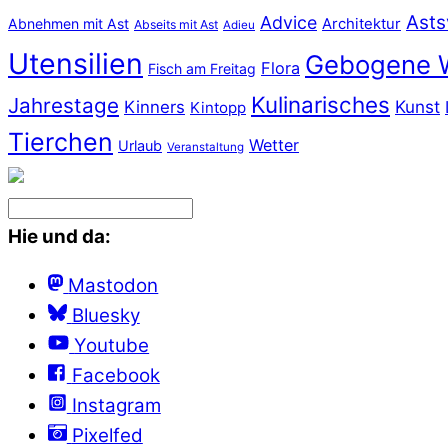
Asts
Advice
Abnehmen mit Ast
Architektur
Abseits mit Ast
Adieu
Utensilien
Gebogene 
Flora
Fisch am Freitag
Kulinarisches
Jahrestage
Kunst
Kinners
Kintopp
Tierchen
Wetter
Urlaub
Veranstaltung
Hie und da:
Mastodon
Bluesky
Youtube
Facebook
Instagram
Pixelfed