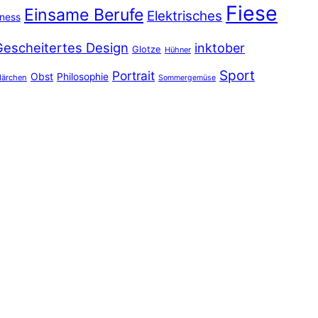
Fiese
Einsame Berufe
Elektrisches
iness
Gescheitertes Design
inktober
Glotze
Hühner
Sport
Portrait
Obst
Philosophie
ärchen
Sommergemüse