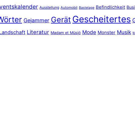
ventskalender
Befindlichkeit
Bus
Ausstellung
Automobil
Bastelage
Gescheitertes
Wörter
Gerät
Gejammer
Literatur
Mode
Musik
Landschaft
Monster
Madam et Müsjö
M