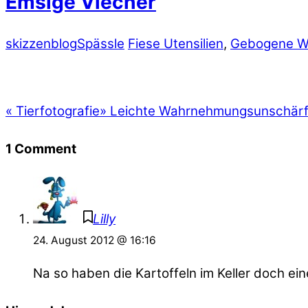
Emsige Viecher
skizzenblog
Spässle
Fiese Utensilien
,
Gebogene W
«
Tierfotografie
»
Leichte Wahrnehmungsunschär
1 Comment
Lilly
24. August 2012 @ 16:16
Na so haben die Kartoffeln im Keller doch ei