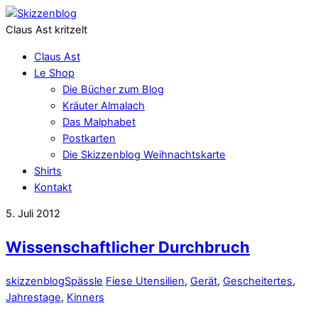
Claus Ast kritzelt
Claus Ast
Le Shop
Die Bücher zum Blog
Kräuter Almalach
Das Malphabet
Postkarten
Die Skizzenblog Weihnachtskarte
Shirts
Kontakt
5. Juli 2012
Wissenschaftlicher Durchbruch
skizzenblog
Spässle
Fiese Utensilien
,
Gerät
,
Gescheitertes
,
Jahrestage
,
Kinners