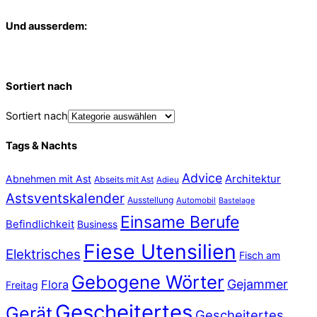
Und ausserdem:
Sortiert nach
Sortiert nach
Tags & Nachts
Advice
Abnehmen mit Ast
Architektur
Abseits mit Ast
Adieu
Astsventskalender
Ausstellung
Automobil
Bastelage
Einsame Berufe
Befindlichkeit
Business
Fiese Utensilien
Elektrisches
Fisch am
Gebogene Wörter
Gejammer
Flora
Freitag
Gescheitertes
Gerät
Gescheitertes