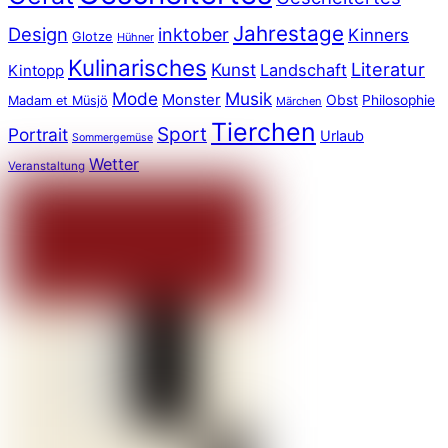
Jahrestage
Design
inktober
Kinners
Glotze
Hühner
Kulinarisches
Literatur
Kunst
Landschaft
Kintopp
Mode
Musik
Monster
Obst
Philosophie
Madam et Müsjö
Märchen
Tierchen
Sport
Portrait
Urlaub
Sommergemüse
Wetter
Veranstaltung