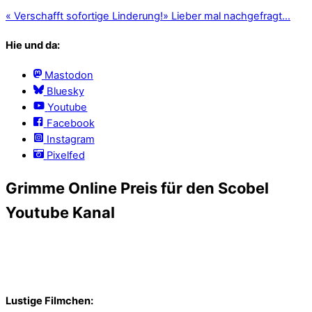
«
Verschafft sofortige Linderung!
»
Lieber mal nachgefragt…
Hie und da:
Mastodon
Bluesky
Youtube
Facebook
Instagram
Pixelfed
Grimme Online Preis für den Scobel
Youtube Kanal
Lustige Filmchen: