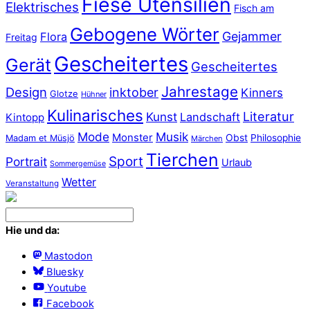
Fiese Utensilien
Elektrisches
Fisch am
Gebogene Wörter
Gejammer
Flora
Freitag
Gescheitertes
Gerät
Gescheitertes
Jahrestage
Design
inktober
Kinners
Glotze
Hühner
Kulinarisches
Literatur
Kunst
Landschaft
Kintopp
Mode
Musik
Monster
Obst
Philosophie
Madam et Müsjö
Märchen
Tierchen
Sport
Portrait
Urlaub
Sommergemüse
Wetter
Veranstaltung
Hie und da:
Mastodon
Bluesky
Youtube
Facebook