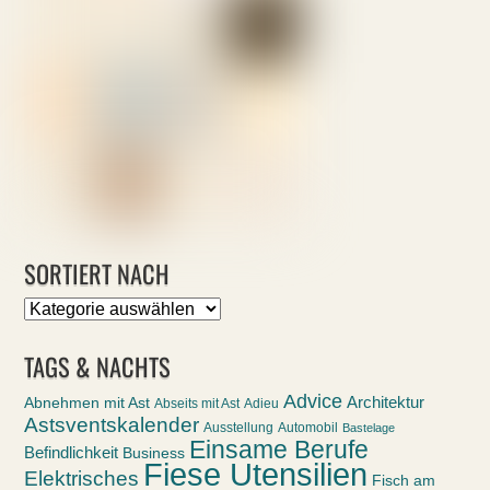
SORTIERT NACH
Sortiert
nach
TAGS & NACHTS
Advice
Abnehmen mit Ast
Architektur
Abseits mit Ast
Adieu
Astsventskalender
Ausstellung
Automobil
Bastelage
Einsame Berufe
Befindlichkeit
Business
Fiese Utensilien
Elektrisches
Fisch am