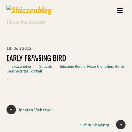
Claus Ast kritzelt
10. Juli 2012
EARLY F&%§ING BIRD
skizzenblog
Spässle
Einsame Berufe
,
Fiese Utensilien
,
Gerät
,
Gescheitertes
,
Portrait
«
Inneres Viehzeug
»
Hilft nur bedingt…