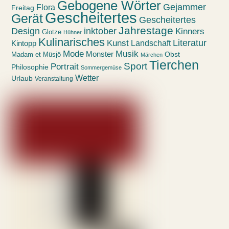
Gebogene Wörter
Gejammer
Flora
Freitag
Gescheitertes
Gerät
Gescheitertes
Jahrestage
Design
inktober
Kinners
Glotze
Hühner
Kulinarisches
Kunst
Literatur
Landschaft
Kintopp
Mode
Musik
Monster
Obst
Madam et Müsjö
Märchen
Tierchen
Sport
Portrait
Philosophie
Sommergemüse
Wetter
Urlaub
Veranstaltung