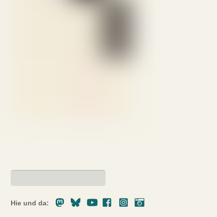
Mastodon
Bluesky
Youtube
Facebook
Instagram
Pixelfed
Hie und da: