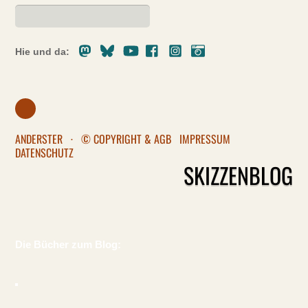
Mastodon
Bluesky
Youtube
Facebook
Instagram
Pixelfed
Hie und da:
ANDERSTER
·
© COPYRIGHT & AGB
IMPRESSUM
DATENSCHUTZ
SKIZZENBLOG
Die Bücher zum Blog: