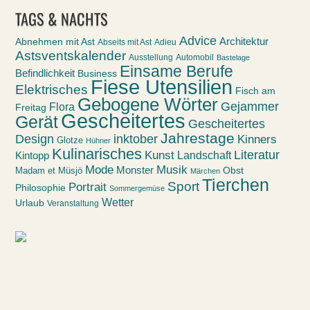
TAGS & NACHTS
Advice
Abnehmen mit Ast
Architektur
Abseits mit Ast
Adieu
Astsventskalender
Ausstellung
Automobil
Bastelage
Einsame Berufe
Befindlichkeit
Business
Fiese Utensilien
Elektrisches
Fisch am
Gebogene Wörter
Gejammer
Flora
Freitag
Gescheitertes
Gerät
Gescheitertes
Jahrestage
Design
inktober
Kinners
Glotze
Hühner
Kulinarisches
Kunst
Literatur
Landschaft
Kintopp
Mode
Musik
Monster
Obst
Madam et Müsjö
Märchen
Tierchen
Sport
Portrait
Philosophie
Sommergemüse
Wetter
Urlaub
Veranstaltung