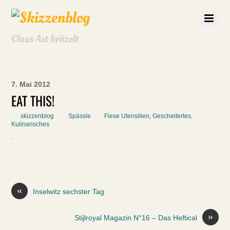
Claus Ast kritzelt
7. Mai 2012
EAT THIS!
skizzenblog
Spässle
Fiese Utensilien
,
Gescheitertes
,
Kulinarisches
«
Inselwitz sechster Tag
»
Stijlroyal Magazin N°16 – Das Heftical