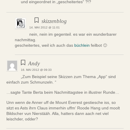
und eingeordnet in „gescheitertes“ ?!?
skizzenblog
14. MAI 2012 @ 11:01
nein, nein im gegenteil. es war ein wunderbarer
nachmittag.
gescheitertes, weil ich auch das
büchlein
feilbot 🙂
Andy
16. MAI 2012 @ 09:33
„Zum Beispiel seine Skizzen zum Thema „App“ sind
einfach zum Schmunzeln. “
…sagte Tante Berta beim Nachmittagstee in illustrer Runde…
Unn wenn de Anner uff de Mount Everest gestiesche iss, so
sitzt es Asts ihrn Claus immerhin uffm‘ Roode Hang und moolt
Bildscher vun Nierstääh. Alla, hatters dann aach net viel
leischder, odder?