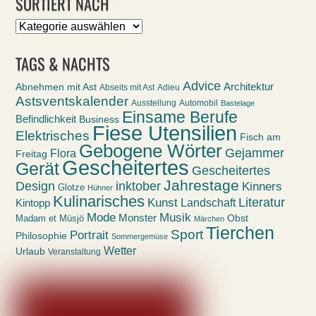
SORTIERT NACH
Sortiert
nach
TAGS & NACHTS
Advice
Abnehmen mit Ast
Architektur
Abseits mit Ast
Adieu
Astsventskalender
Ausstellung
Automobil
Bastelage
Einsame Berufe
Befindlichkeit
Business
Fiese Utensilien
Elektrisches
Fisch am
Gebogene Wörter
Gejammer
Flora
Freitag
Gescheitertes
Gerät
Gescheitertes
Jahrestage
Design
inktober
Kinners
Glotze
Hühner
Kulinarisches
Kunst
Literatur
Landschaft
Kintopp
Mode
Musik
Monster
Obst
Madam et Müsjö
Märchen
Tierchen
Sport
Portrait
Philosophie
Sommergemüse
Wetter
Urlaub
Veranstaltung