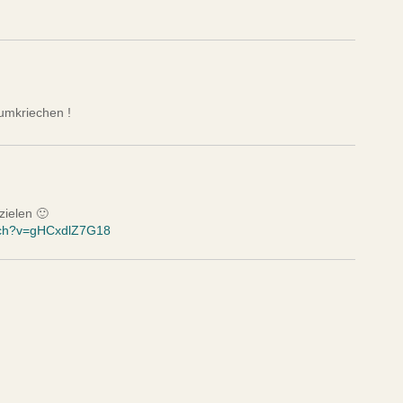
rumkriechen !
zielen 🙂
tch?v=gHCxdlZ7G18