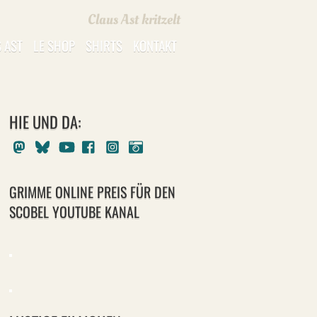
Claus Ast kritzelt
 AST
LE SHOP
SHIRTS
KONTAKT
HIE UND DA:
Mastodon
Bluesky
Youtube
Facebook
Instagram
Pixelfed
GRIMME ONLINE PREIS FÜR DEN
SCOBEL YOUTUBE KANAL