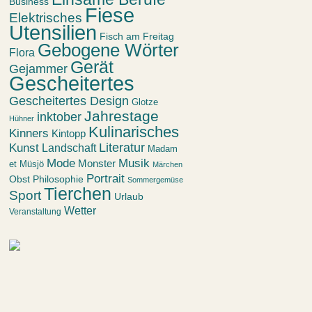
Business
Fiese
Elektrisches
Utensilien
Fisch am Freitag
Gebogene Wörter
Flora
Gerät
Gejammer
Gescheitertes
Gescheitertes Design
Glotze
Jahrestage
inktober
Hühner
Kulinarisches
Kinners
Kintopp
Kunst
Literatur
Landschaft
Madam
Mode
Musik
Monster
et Müsjö
Märchen
Portrait
Obst
Philosophie
Sommergemüse
Tierchen
Sport
Urlaub
Wetter
Veranstaltung