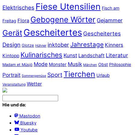
Fiese Utensilien
Elektrisches
Fisch am
Gebogene Wörter
Gejammer
Flora
Freitag
Gescheitertes
Gerät
Gescheitertes
Jahrestage
Design
inktober
Kinners
Glotze
Hühner
Kulinarisches
Literatur
Kunst
Landschaft
Kintopp
Mode
Musik
Monster
Obst
Philosophie
Madam et Müsjö
Märchen
Tierchen
Sport
Portrait
Urlaub
Sommergemüse
Wetter
Veranstaltung
Hie und da:
Mastodon
Bluesky
Youtube